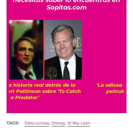
Sopitas.com
‘La odisea de los muñecos’: La primera
h
película stop motion en México
,
,
TAGS:
Dato curioso
Disney
El Rey León