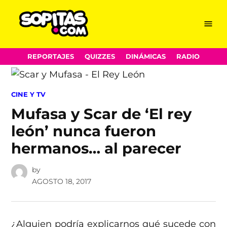
Menu
Sopitas.com
Skip
REPORTAJES
QUIZZES
DINÁMICAS
RADIO
to
content
POSTED
CINE Y TV
IN
Mufasa y Scar de ‘El rey
león’ nunca fueron
hermanos… al parecer
by
AGOSTO 18, 2017
¿Alguien podría explicarnos qué sucede con