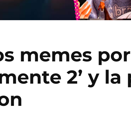
Los memes por
mente 2’ y la
ron