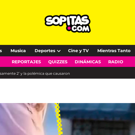
s
Musica
Deportes
Cine y TV
Mientras Tanto
Open
REPORTAJES
QUIZZES
DINÁMICAS
RADIO
dropdown
menu
samente 2’ y la polémica que causaron