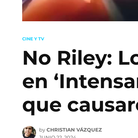
POSTED
CINE Y TV
IN
No Riley: 
en ‘Intensa
que causa
by
CHRISTIAN VÁZQUEZ
JUNIO 22, 2024