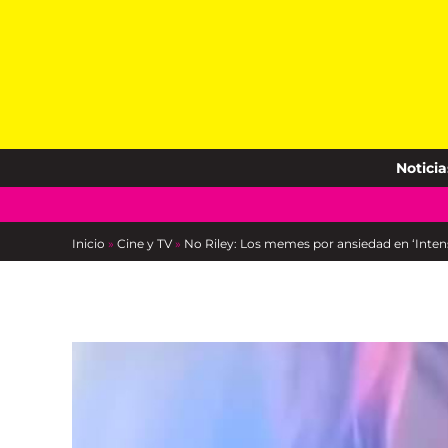
Skip
to
content
Noticia
Inicio
»
Cine y TV
»
No Riley: Los memes por ansiedad en ‘Inten