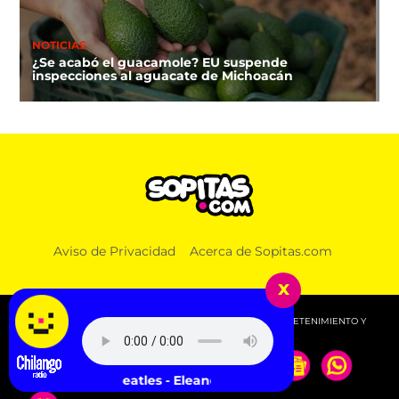
NOTICIAS
¿Se acabó el guacamole? EU suspende
inspecciones al aguacate de Michoacán
Aviso de Privacidad
Acerca de Sopitas.com
x
© 2026 SOPITAS.COM - MÚSICA, NOTICIAS, DEPORTES, ENTRETENIMIENTO Y
MÁS!.
The Beatles - Eleanor Rigby