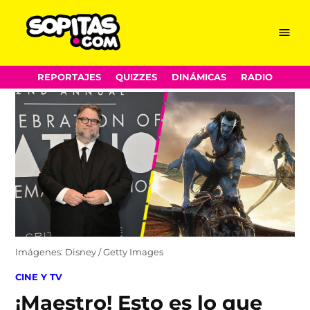
Menu
Sopitas.com
Skip
REPORTAJES
QUIZZES
DINÁMICAS
RADIO
to
content
Imágenes: Disney / Getty Images
POSTED
CINE Y TV
IN
¡Maestro! Esto es lo que