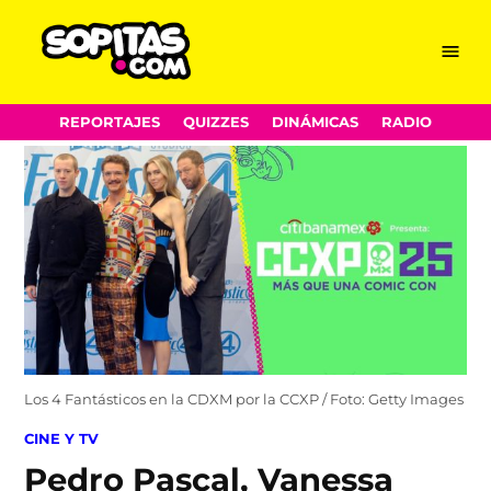
Menu
Sopitas.com
Skip
REPORTAJES
QUIZZES
DINÁMICAS
RADIO
to
content
Los 4 Fantásticos en la CDXM por la CCXP / Foto: Getty Images
POSTED
CINE Y TV
IN
Pedro Pascal, Vanessa