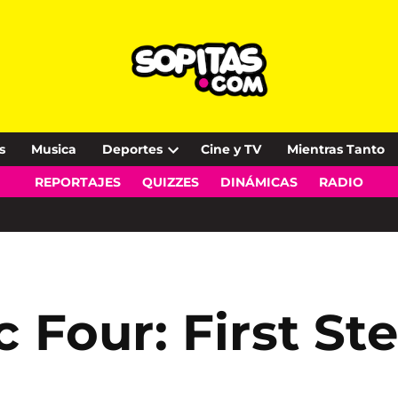
s
Musica
Deportes
Cine y TV
Mientras Tanto
Open
REPORTAJES
QUIZZES
DINÁMICAS
RADIO
dropdown
menu
c Four: First St