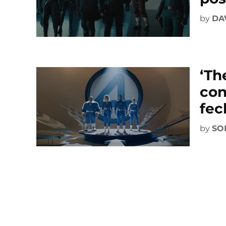
by
DA
‘Th
con
fec
by
SO