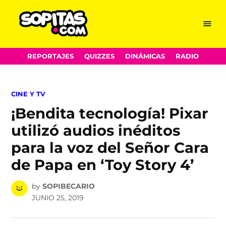
Menu
Sopitas.com
Skip
REPORTAJES
QUIZZES
DINÁMICAS
RADIO
to
content
POSTED
CINE Y TV
IN
¡Bendita tecnología! Pixar
utilizó audios inéditos
para la voz del Señor Cara
de Papa en ‘Toy Story 4’
by
SOPIBECARIO
JUNIO 25, 2019