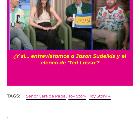
s
¿Y si… entrevistamos a Jason Sudeikis y el
elenco de ‘Ted Lasso’?
,
,
TAGS:
Señor Cara de Papa
Toy Story
Toy Story 4