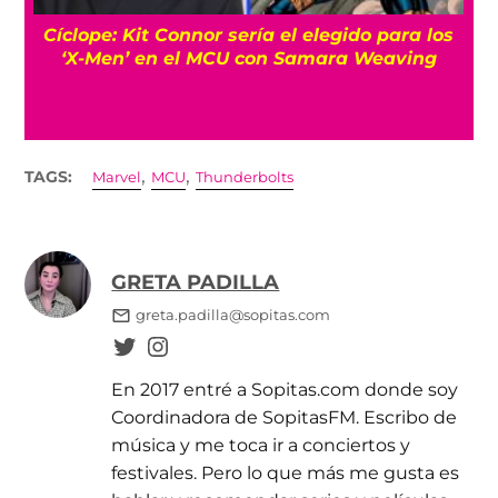
egido para los
‘Primetime’: La historia real detrá
ra Weaving
película de Robert Pattinson sobre 
a Predator’
,
,
TAGS:
Marvel
MCU
Thunderbolts
GRETA PADILLA
greta.padilla@sopitas.com
En 2017 entré a Sopitas.com donde soy
Coordinadora de SopitasFM. Escribo de
música y me toca ir a conciertos y
festivales. Pero lo que más me gusta es