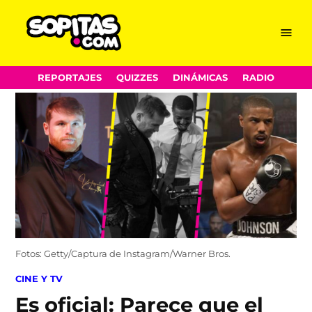
Menu
Sopitas.com
Skip
REPORTAJES
QUIZZES
DINÁMICAS
RADIO
to
content
Fotos: Getty/Captura de Instagram/Warner Bros.
POSTED
CINE Y TV
IN
Es oficial: Parece que el