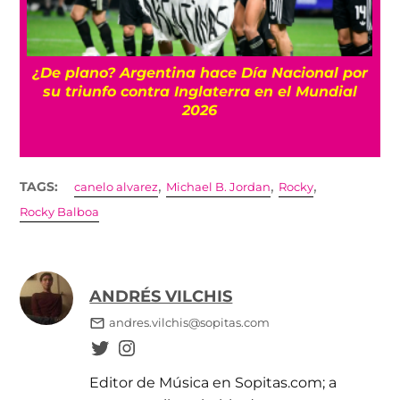
¿De plano? Argentina hace Día Nacional por
su triunfo contra Inglaterra en el Mundial
2026
,
,
,
TAGS:
canelo alvarez
Michael B. Jordan
Rocky
Rocky Balboa
ANDRÉS VILCHIS
andres.vilchis@sopitas.com
Editor de Música en Sopitas.com; a