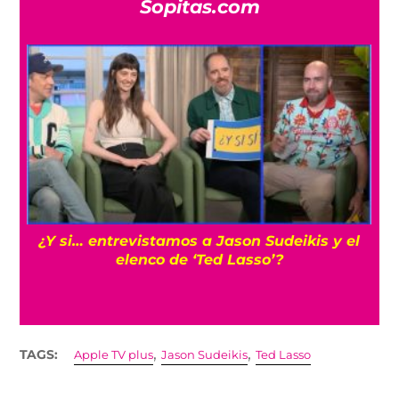
Sopitas.com
s
¿Y si… entrevistamos a Jason Sudeikis y el
elenco de ‘Ted Lasso’?
,
,
TAGS:
Apple TV plus
Jason Sudeikis
Ted Lasso