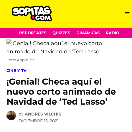
Me
Sopitas.com
Skip
REPORTAJES
QUIZZES
DINÁMICAS
RADIO
to
content
Foto: Apple TV+
POSTED
CINE Y TV
IN
¡Genial! Checa aquí el
nuevo corto animado de
Navidad de ‘Ted Lasso’
by
ANDRÉS VILCHIS
DICIEMBRE 15, 2021