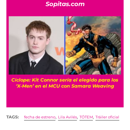
Sopitas.com
 Connor sería el elegido para los
‘Primetime’: La
n el MCU con Samara Weaving
película de Rober
,
,
,
TAGS:
fecha de estreno
Lila Avilés
TÓTEM
Tráiler oficial