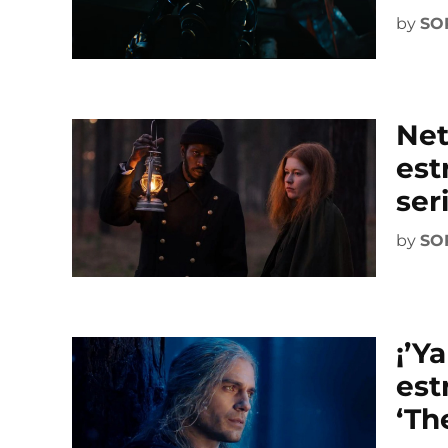
by
SO
Net
est
ser
by
SO
¡’Y
est
‘Th