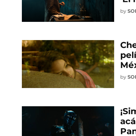
by
SO
Che
pel
Méx
by
SO
¡Si
acá
Pan