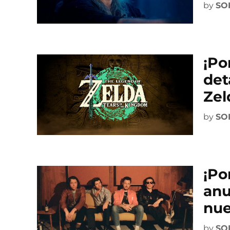
by
SO
¡Po
det
Zel
by
SO
¡Po
anu
nue
by
SO