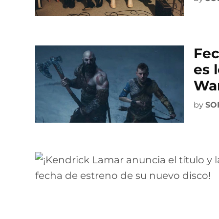
Fec
es 
War
by
SO