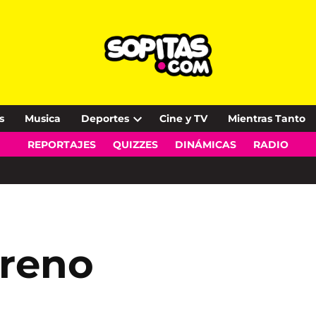
s
Musica
Deportes
Cine y TV
Mientras Tanto
Open
REPORTAJES
QUIZZES
DINÁMICAS
RADIO
dropdown
menu
treno