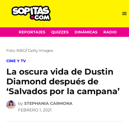
Me
Sopitas.com
Skip
REPORTAJES
QUIZZES
DINÁMICAS
RADIO
to
content
Foto: NBC// Getty Images
POSTED
CINE Y TV
IN
La oscura vida de Dustin
Diamond después de
‘Salvados por la campana’
by
STEPHANIA CARMONA
FEBRERO 1, 2021