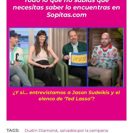
necesitas saber lo encuentras en
Sopitas.com
s
¿Y si… entrevistamos a Jason Sudeikis y el
elenco de ‘Ted Lasso’?
,
TAGS:
Dustin Diamond
salvados por la campana