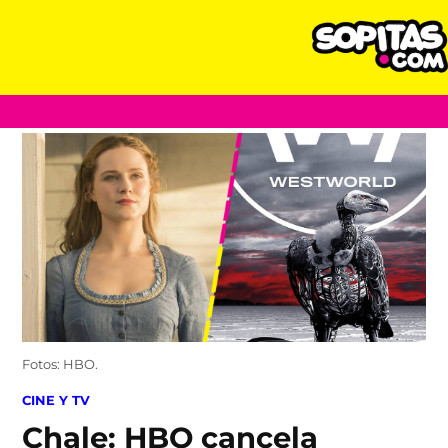
Skip
to
content
Fotos: HBO.
POSTED
CINE Y TV
IN
Chale: HBO cancela