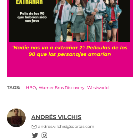
‘Nadie nos va a extrañar 2’: Películas de los
90 que los personajes amarían
,
,
TAGS:
HBO
Warner Bros Discovery
Westworld
ANDRÉS VILCHIS
andres.vilchis@sopitas.com