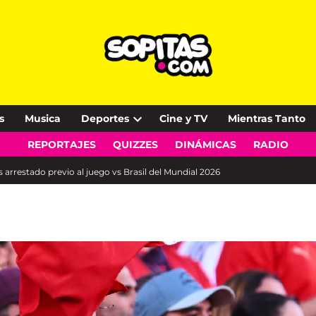
s
Musica
Deportes
Cine y TV
Mientras Tanto
Open
REPORTAJES
QUIZZES
DINÁMICAS
RADIO
dropdown
menu
arrestado previo al juego vs Brasil del Mundial 2026