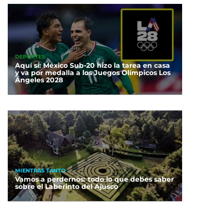
DEPORTES
Aquí sí: México Sub-20 hizo la tarea en casa
y va por medalla a los Juegos Olímpicos Los
Ángeles 2028
MIENTRAS TANTO
Vamos a perdernos: todo lo que debes saber
sobre el Laberinto del Ajusco