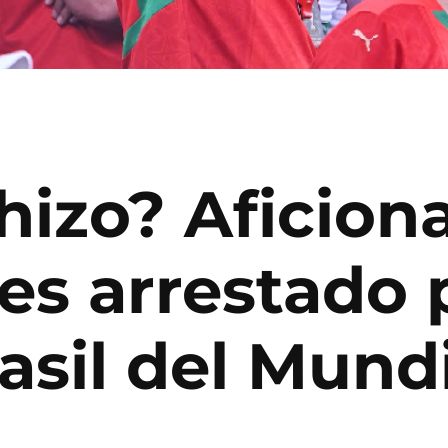
hizo? Aficion
s arrestado p
asil del Mund