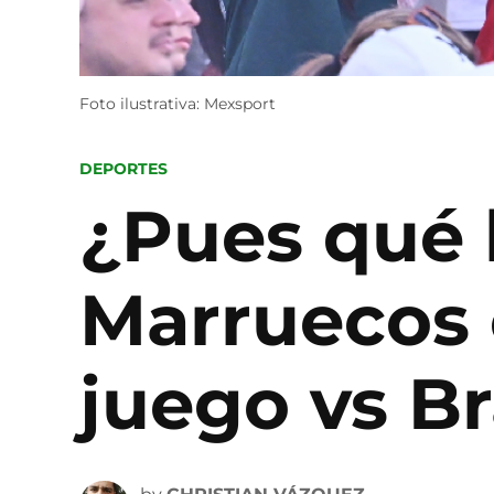
Foto ilustrativa: Mexsport
POSTED
DEPORTES
IN
¿Pues qué 
Marruecos e
juego vs Br