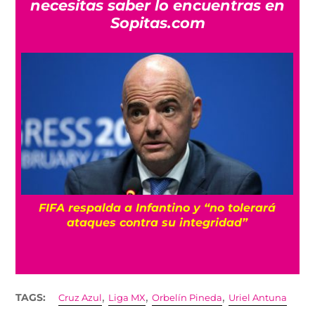
necesitas saber lo encuentras en
Sopitas.com
FIFA respalda a Infantino y “no tolerará
á
ataques contra su integridad”
,
,
,
TAGS:
Cruz Azul
Liga MX
Orbelín Pineda
Uriel Antuna