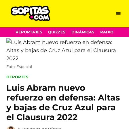
Menu
Sopitas.com
Skip
REPORTAJES
QUIZZES
DINÁMICAS
RADIO
to
content
Foto: Especial
POSTED
DEPORTES
IN
Luis Abram nuevo
refuerzo en defensa: Altas
y bajas de Cruz Azul para
el Clausura 2022