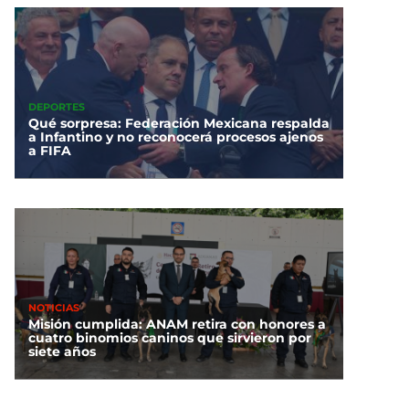
DEPORTES
Qué sorpresa: Federación Mexicana respalda
a Infantino y no reconocerá procesos ajenos
a FIFA
NOTICIAS
Misión cumplida: ANAM retira con honores a
cuatro binomios caninos que sirvieron por
siete años