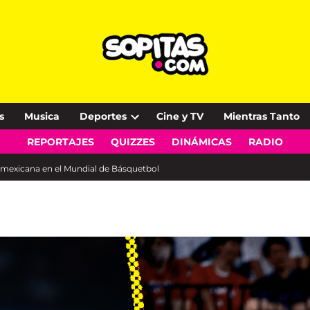
s
Musica
Deportes
Cine y TV
Mientras Tanto
Open
REPORTAJES
QUIZZES
DINÁMICAS
RADIO
dropdown
menu
a mexicana en el Mundial de Básquetbol