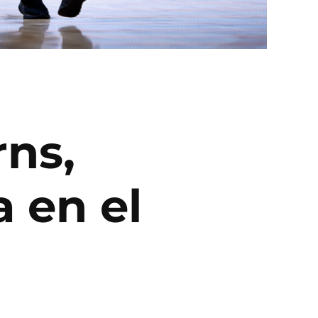
rns,
 en el