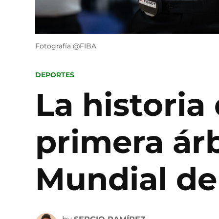
Fotografía @FIBA
POSTED
DEPORTES
IN
La historia
primera árb
Mundial de