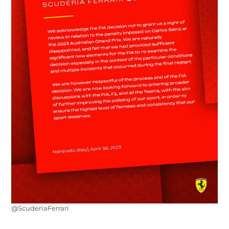
@ScuderiaFerrari