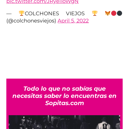
pic.twitter.com/JRye1IoWgN
—
COLCHONES VIEJOS
(@colchonesviejos)
April 5, 2022
Todo lo que no sabías que
necesitas saber lo encuentras en
Sopitas.com