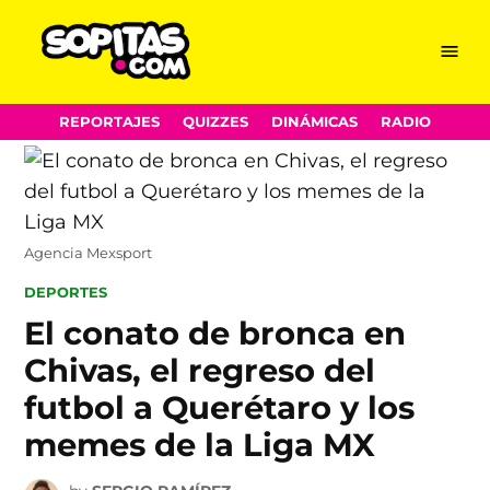
Menu
Sopitas.com
Skip
REPORTAJES
QUIZZES
DINÁMICAS
RADIO
to
content
Agencia Mexsport
POSTED
DEPORTES
IN
El conato de bronca en
Chivas, el regreso del
futbol a Querétaro y los
memes de la Liga MX