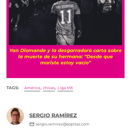
e
¡Imparables! México firma su mejor
participación en Juegos Centroamericanos
con récord de medallas
,
,
TAGS:
América
chivas
Liga MX
SERGIO RAMÍREZ
sergio.ramirez@sopitas.com