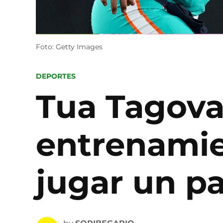
Foto: Getty Images
POSTED
DEPORTES
IN
Tua Tagovai
entrenamie
jugar un p