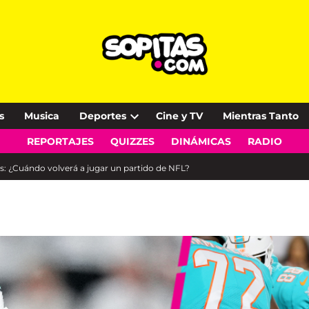
s
Musica
Deportes
Cine y TV
Mientras Tanto
Open
REPORTAJES
QUIZZES
DINÁMICAS
RADIO
dropdown
menu
s: ¿Cuándo volverá a jugar un partido de NFL?