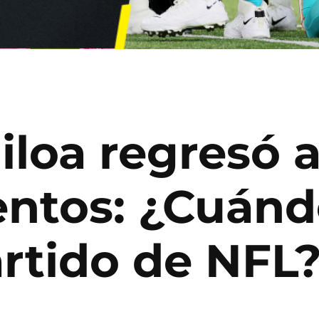
loa regresó a
ntos: ¿Cuándo
artido de NFL