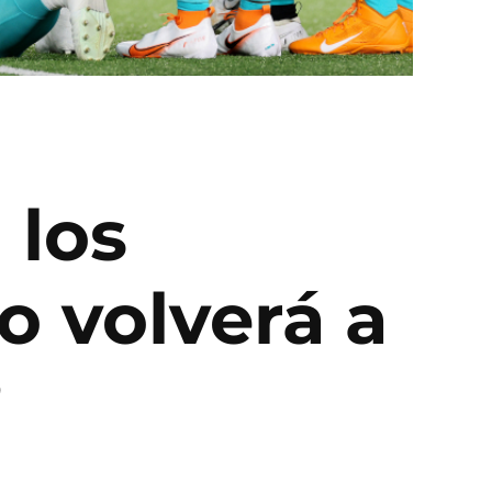
 los
 volverá a
?