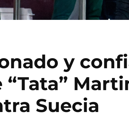
ionado y conf
 “Tata” Martin
ntra Suecia