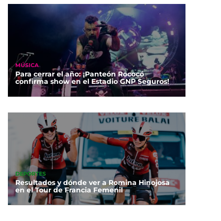
MÚSICA
Para cerrar el año: ¡Panteón Rococó
confirma show en el Estadio GNP Seguros!
DEPORTES
Resultados y dónde ver a Romina Hinojosa
en el Tour de Francia Femenil