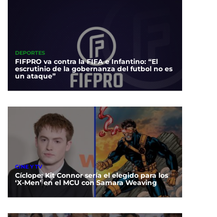
DEPORTES
FIFPRO va contra la FIFA e Infantino: “El
escrutinio de la gobernanza del futbol no es
un ataque”
CINE Y TV
Cíclope: Kit Connor sería el elegido para los
‘X-Men’ en el MCU con Samara Weaving