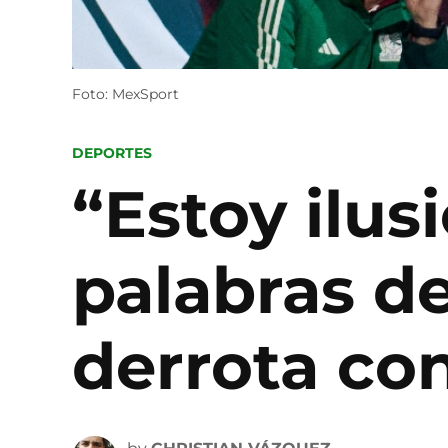
Foto: MexSport
POSTED
DEPORTES
IN
“Estoy ilus
palabras de
derrota co