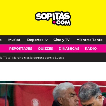
s
Musica
Deportes
Cine y TV
Mientras Tanto
Open
REPORTAJES
QUIZZES
DINÁMICAS
RADIO
dropdown
menu
de “Tata” Martino tras la derrota contra Suecia