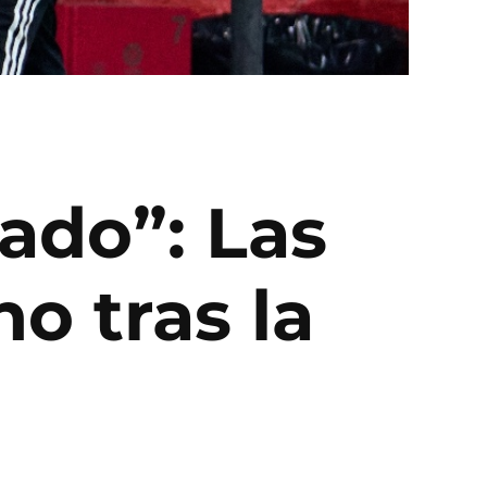
iado”: Las
o tras la