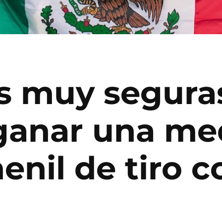
s muy segura
anar una med
nil de tiro c