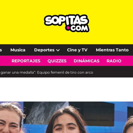
s
Musica
Deportes
Cine y TV
Mientras Tanto
Open
REPORTAJES
QUIZZES
DINÁMICAS
RADIO
dropdown
menu
nar una medalla”: Equipo femenil de tiro con arco