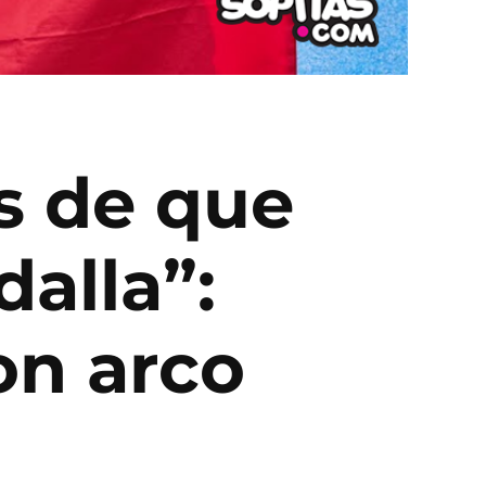
s de que
alla”:
on arco