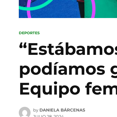
POSTED
DEPORTES
IN
“Estábamo
podíamos g
Equipo feme
by
DANIELA BÁRCENAS
JULIO 28, 2024