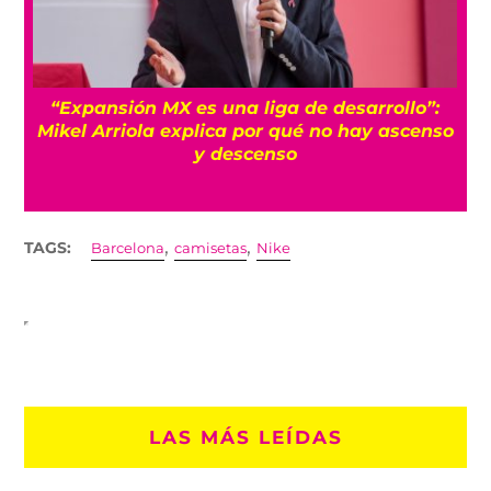
“Expansión MX es una liga de desarrollo”:
Mikel Arriola explica por qué no hay ascenso
y descenso
,
,
TAGS:
Barcelona
camisetas
Nike
LAS MÁS LEÍDAS