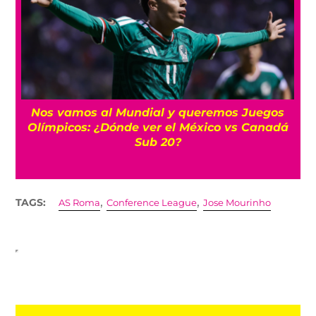
Nos vamos al Mundial y queremos Juegos
Olímpicos: ¿Dónde ver el México vs Canadá
Sub 20?
,
,
TAGS:
AS Roma
Conference League
Jose Mourinho