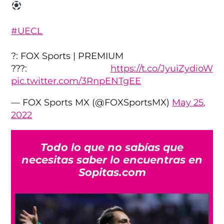
#UECL
?: FOX Sports | PREMIUM
???️:
https://t.co/JyuiZydioW
pic.twitter.com/3RnpENTgEE
— FOX Sports MX (@FOXSportsMX)
May 25,
2022
Todo lo que no sabías que
necesitas saber lo encuentras en
Sopitas.com