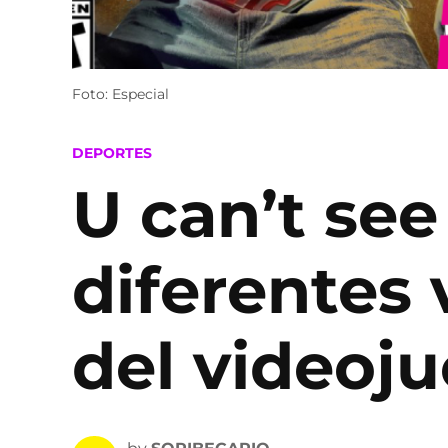
Foto: Especial
POSTED
DEPORTES
IN
U can’t see
diferentes 
del video