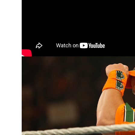
sociales
, ya sea bueno o malo.
Y pues, aprovecharon que
este 2023
WWE
, pues qué mejor que honrar a
que han creador y la hicieron portada