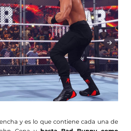
hencha y es lo que contiene cada una de
 John Cena y
hasta Bad Bunny como