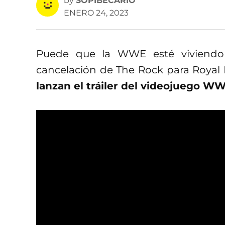
by
SOPIBECARIO
ENERO 24, 2023
Puede que la WWE esté viviendo
cancelación de The Rock para Royal
lanzan el tráiler del videojuego 
Después del exitazo que vivió la co
los desarrolladores comenzaron a 
pudieron hacer al videojuego en todo
Desde gráficos, modos de juego, mej
sabido que todos los videojuegos ti
gamers de WWE están al pendiente