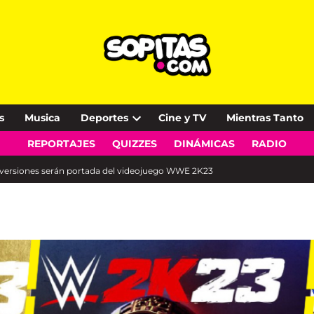
s
Musica
Deportes
Cine y TV
Mientras Tanto
Open
REPORTAJES
QUIZZES
DINÁMICAS
RADIO
dropdown
menu
s versiones serán portada del videojuego WWE 2K23