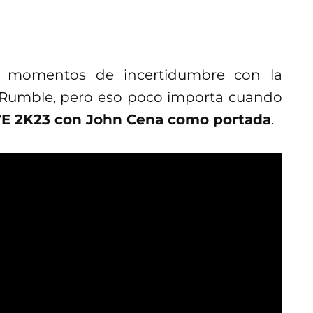
 momentos de incertidumbre con la
 Rumble, pero eso poco importa cuando
WWE 2K23 con John Cena como portada
.
mpañía de lucha libre con el
WWE 2K22
,
trabajar en las nuevas mejoras
que le
 aspecto.
or jugabilidad y demás, porque es bien
enen sus detallitos y
los diehard fans
 de todo para hacerlo notar en redes