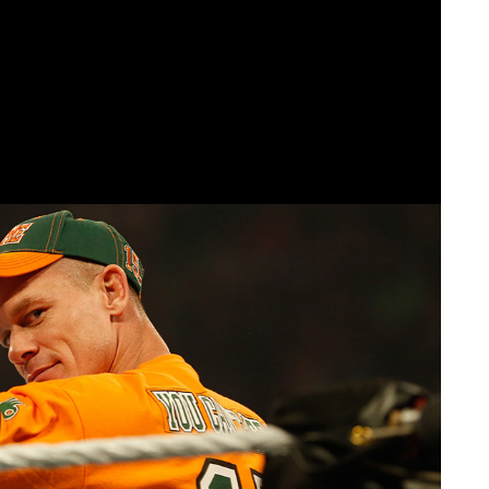
 se cumplen 20 años de John Cena en
 una de las más grandes súper estrellas
 del videojuego.