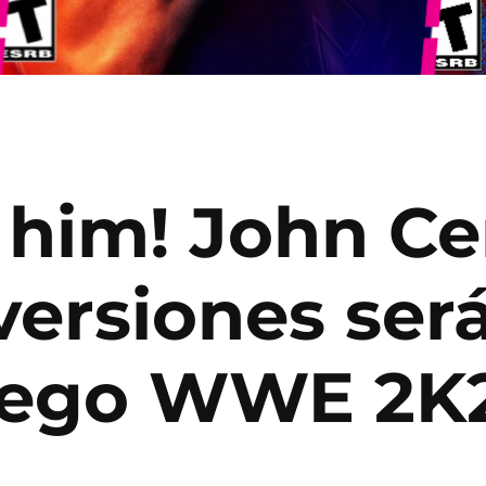
 him! John Ce
versiones ser
juego WWE 2K