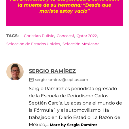
s
la muerte de su hermana: “Desde que
moriste estoy vacío”
,
,
,
TAGS:
Christian Pulisic
Concacaf
Qatar 2022
,
Selección de Estados Unidos
Selección Mexicana
SERGIO RAMÍREZ
sergio.ramirez@sopitas.com
Sergio Ramírez es periodista egresado
de la Escuela de Periodismo Carlos
Septién García. Le apasiona el mundo de
la Fórmula 1 y el automovilismo. Ha
trabajado en Diario Estadio, La Razón de
México,...
More by Sergio Ramírez