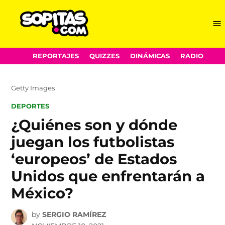
Me
Sopitas.com
Skip
REPORTAJES
QUIZZES
DINÁMICAS
RADIO
to
content
Getty Images
POSTED
DEPORTES
IN
¿Quiénes son y dónde
juegan los futbolistas
‘europeos’ de Estados
Unidos que enfrentarán a
México?
by
SERGIO RAMÍREZ