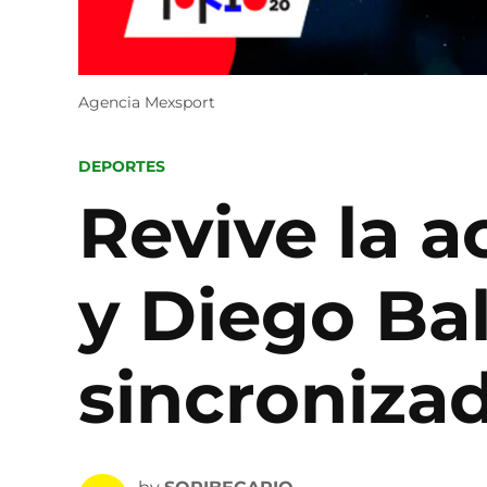
Agencia Mexsport
POSTED
DEPORTES
IN
Revive la a
y Diego Bal
sincroniza