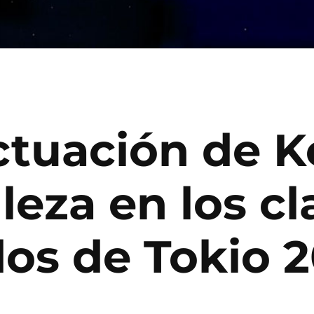
ctuación de K
leza en los c
dos de Tokio 