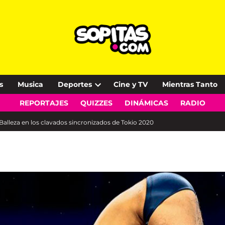
s
Musica
Deportes
Cine y TV
Mientras Tanto
Open
REPORTAJES
QUIZZES
DINÁMICAS
RADIO
dropdown
menu
 Balleza en los clavados sincronizados de Tokio 2020