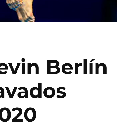
evin Berlín
lavados
2020