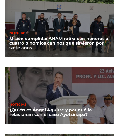
NOTICIAS
Misión cumplida: ANAM retira con honores a
cuatro binomios caninos que sirvieron por
siete años
NOTICIAS
¿Quién es Ángel Aguirre y por qué lo
relacionan con el caso Ayotzinapa?