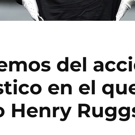
emos del acc
tico en el que
o Henry Ruggs 