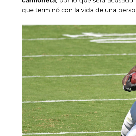
camioneta
, por lo que será acusado 
que terminó con la vida de una perso