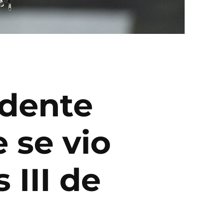
idente
 se vio
III de