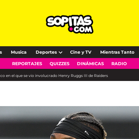
s
Musica
Deportes
Cine y TV
Mientras Tanto
Open
REPORTAJES
QUIZZES
DINÁMICAS
RADIO
dropdown
menu
o en el que se vio involucrado Henry Ruggs III de Raiders