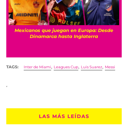
¿De plano? Argentina hace Día Nacional por
su triunfo contra Inglaterra en el Mundial
2026
,
,
,
TAGS:
Inter de Miami
Leagues Cup
Luis Suarez
Messi
LAS MÁS LEÍDAS