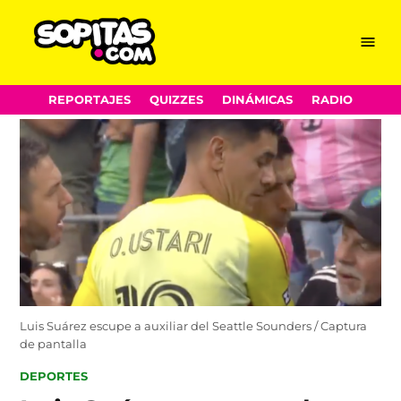
Menu
Sopitas.com
Skip
REPORTAJES
QUIZZES
DINÁMICAS
RADIO
to
content
Luis Suárez escupe a auxiliar del Seattle Sounders / Captura
de pantalla
POSTED
DEPORTES
IN