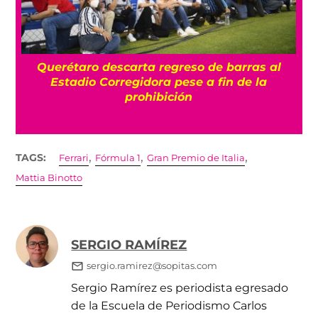
Querétaro descarta regreso de barras al
á
Estadio Corregidora pese a fin de la
prohibición
,
,
,
TAGS:
Ferrari
Fórmula 1
Gran Premio de Italia
Mattia Binotto
SERGIO RAMÍREZ
sergio.ramirez@sopitas.com
Sergio Ramírez es periodista egresado
de la Escuela de Periodismo Carlos