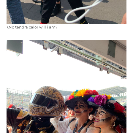
¿No tendrá calor will i am?