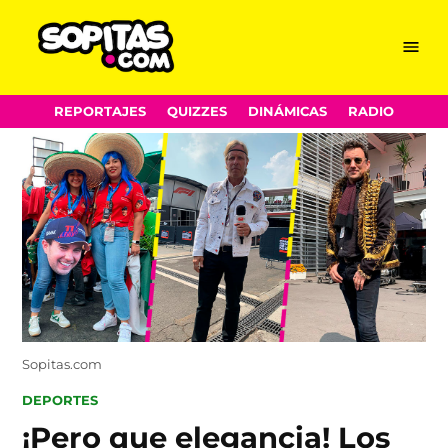
Menu
Sopitas.com
Skip
REPORTAJES
QUIZZES
DINÁMICAS
RADIO
to
content
Sopitas.com
POSTED
DEPORTES
IN
¡Pero que elegancia! Los