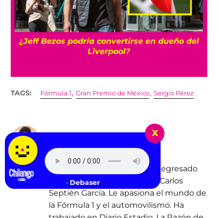
l
Así va la tabla de posiciones en la Leagues
Cup 2026
,
,
TAGS:
Fórmula 1
Gran Premio de México
Sergio Pérez
x
SERGIO RAMÍREZ
sergio.ramirez@sopitas.com
Sergio Ramírez es periodista egresado
de la Escuela de Periodismo Carlos
Pixies - Debaser
Septién García. Le apasiona el mundo de
la Fórmula 1 y el automovilismo. Ha
trabajado en Diario Estadio, La Razón de