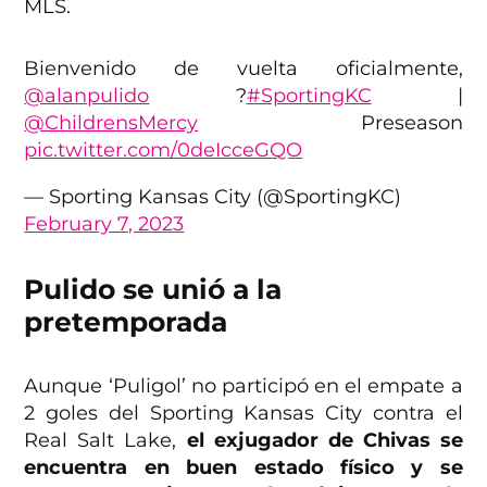
MLS.
Bienvenido de vuelta oficialmente,
@alanpulido
?
#SportingKC
|
@ChildrensMercy
Preseason
pic.twitter.com/0deIcceGQO
— Sporting Kansas City (@SportingKC)
February 7, 2023
Pulido se unió a la
pretemporada
Aunque ‘Puligol’ no participó en el empate a
2 goles del Sporting Kansas City contra el
Real Salt Lake,
el exjugador de Chivas se
encuentra en buen estado físico y se