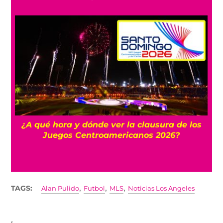
 y
¿A qué hora y dónde ver la clausura de los
Juegos Centroamericanos 2026?
,
,
,
TAGS:
Alan Pulido
Futbol
MLS
Noticias Los Angeles