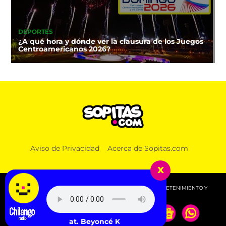
DEPORTES
¿A qué hora y dónde ver la clausura de los Juegos
Centroamericanos 2026?
Aviso de Privacidad
Acerca de Sopitas.com
x
© 2026 SOPITAS.COM - MÚSICA, NOTICIAS, DEPORTES, ENTRETENIMIENTO Y
MÁS!.
JAY-Z feat. Beyoncé Knowles - 03' Bonnie & Clyde