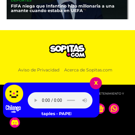
DEPORTES
FIFA niega que Infantino hizo millonaria a una
amante cuando estaba en UEFA
Aviso de Privacidad
Acerca de Sopitas.com
x
© 2026 SOPITAS.COM - MÚSICA, NOTICIAS, DEPORTES, ENTRETENIMIENTO Y
MÁS!.
Vince Staples - PAPERCUTS