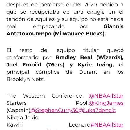
después de perderse el del 2020 debido a
que se recuperaba de una cirugía en el
tendón de Aquiles, y su equipo no está nada
mal, empezando por
Giannis
Antetokounmpo (Milwaukee Bucks).
El resto del equipo titular quedó
conformado por
Bradley Beal (Wizards),
Joel Embiid (76ers) y Kyrie Irving,
el
principal cómplice de Durant en los
Brooklyn Nets.
The Western Conference
@NBAAllStar
Starters Pool!
@KingJames
(Captain)
@StephenCurry30
@luka7doncic
Nikola Jokic
Kawhi Leonard
#NBAAllStar