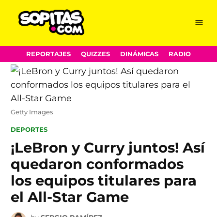
Menu
Sopitas.com
Skip
REPORTAJES
QUIZZES
DINÁMICAS
RADIO
to
content
Getty Images
POSTED
DEPORTES
IN
¡LeBron y Curry juntos! Así
quedaron conformados
los equipos titulares para
el All-Star Game