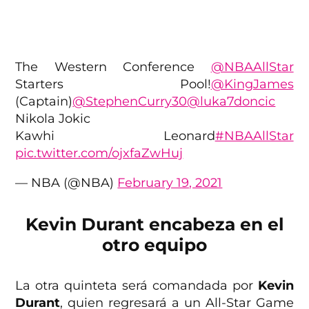
The Western Conference
@NBAAllStar
Starters Pool!
@KingJames
(Captain)
@StephenCurry30
@luka7doncic
Nikola Jokic
Kawhi Leonard
#NBAAllStar
pic.twitter.com/ojxfaZwHuj
— NBA (@NBA)
February 19, 2021
Kevin Durant encabeza en el
otro equipo
La otra quinteta será comandada por
Kevin
Durant
, quien regresará a un All-Star Game