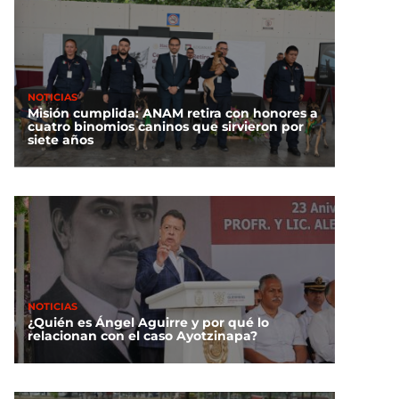
NOTICIAS
Misión cumplida: ANAM retira con honores a
cuatro binomios caninos que sirvieron por
siete años
NOTICIAS
¿Quién es Ángel Aguirre y por qué lo
relacionan con el caso Ayotzinapa?