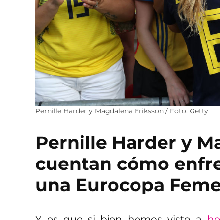
Pernille Harder y Magdalena Eriksson / Foto: Getty
Pernille Harder y M
cuentan cómo enfren
una Eurocopa Feme
Y es que si bien hemos visto a
he