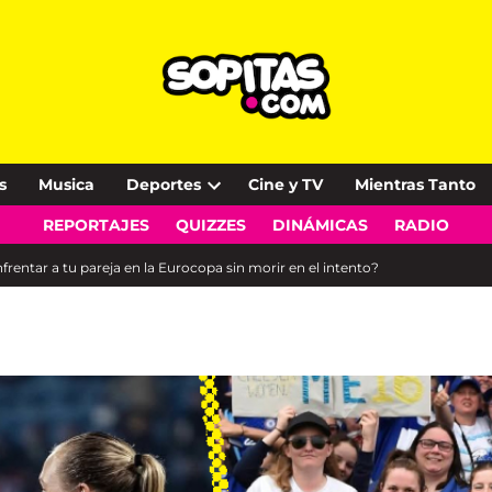
s
Musica
Deportes
Cine y TV
Mientras Tanto
Open
REPORTAJES
QUIZZES
DINÁMICAS
RADIO
dropdown
menu
rentar a tu pareja en la Eurocopa sin morir en el intento?