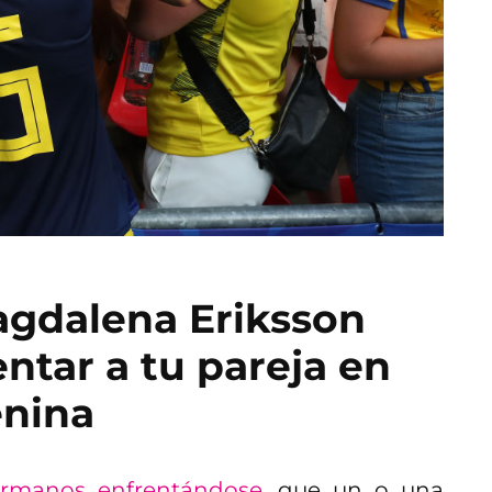
agdalena Eriksson
tar a tu pareja en
nina
rmanos enfrentándose
, que un o una