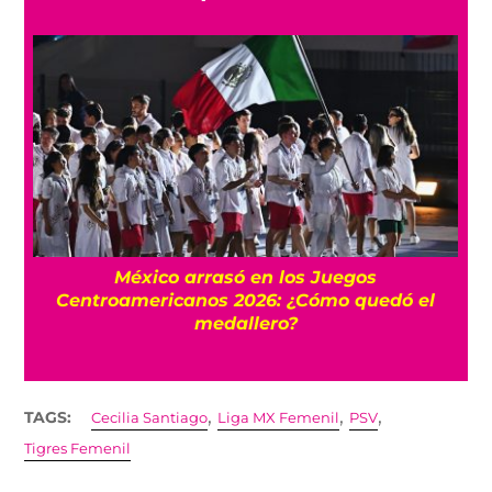
l
México arrasó en los Juegos
Centroamericanos 2026: ¿Cómo quedó el
medallero?
,
,
,
TAGS:
Cecilia Santiago
Liga MX Femenil
PSV
Tigres Femenil