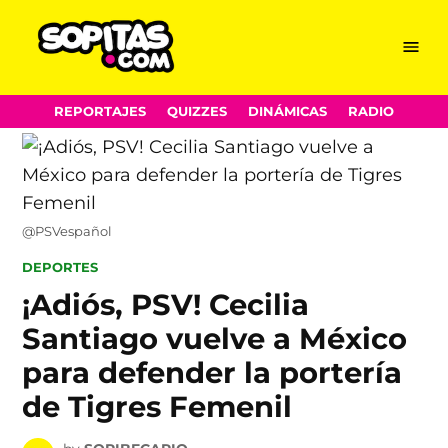
Menu
Sopitas.com
Skip
REPORTAJES
QUIZZES
DINÁMICAS
RADIO
to
content
@PSVespañol
POSTED
DEPORTES
IN
¡Adiós, PSV! Cecilia
Santiago vuelve a México
para defender la portería
de Tigres Femenil