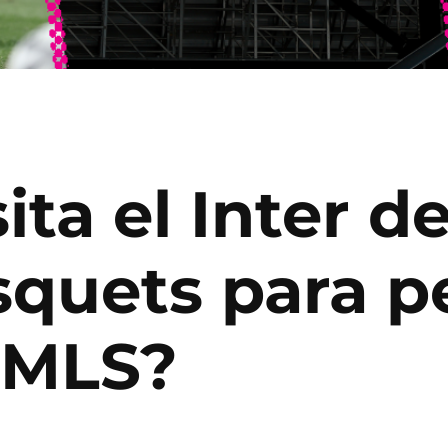
ta el Inter d
quets para pe
a MLS?