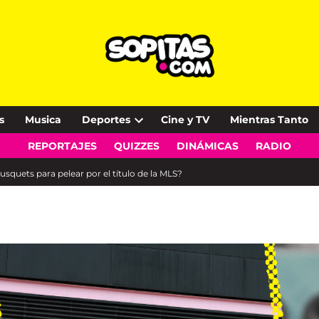
s
Musica
Deportes
Cine y TV
Mientras Tanto
Open
REPORTAJES
QUIZZES
DINÁMICAS
RADIO
dropdown
menu
usquets para pelear por el título de la MLS?