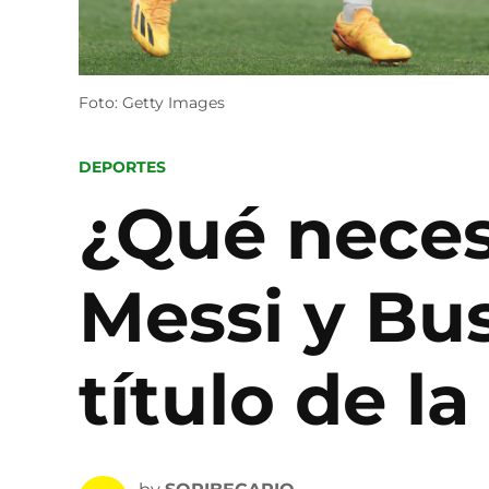
Foto: Getty Images
POSTED
DEPORTES
IN
¿Qué necesi
Messi y Bus
título de l