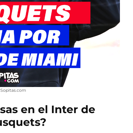
: Sopitas.com
as en el Inter de
usquets?