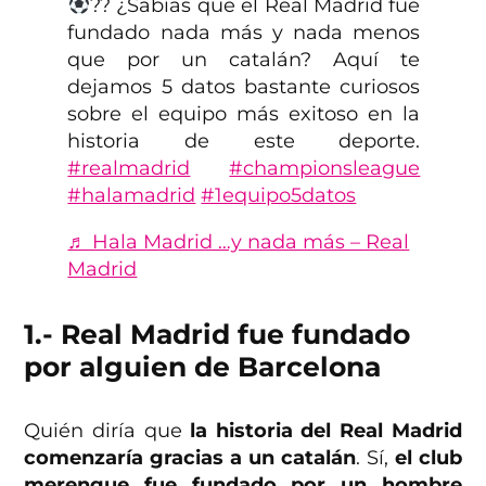
?? ¿Sabías que el Real Madrid fue
fundado nada más y nada menos
que por un catalán? Aquí te
dejamos 5 datos bastante curiosos
sobre el equipo más exitoso en la
historia de este deporte.
#realmadrid
#championsleague
#halamadrid
#1equipo5datos
♬ Hala Madrid …y nada más – Real
Madrid
1.- Real Madrid fue fundado
por alguien de Barcelona
Quién diría que
la historia del Real Madrid
comenzaría gracias a un catalán
. Sí,
el club
merengue fue fundado por un hombre