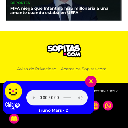
DEPORTES
FIFA niega que Infantino hizo millonaria a una
amante cuando estaba en UEFA
Aviso de Privacidad
Acerca de Sopitas.com
x
© 2026 SOPITAS.COM - MÚSICA, NOTICIAS, DEPORTES, ENTRETENIMIENTO Y
MÁS!.
ga & Bruno Mars - Die With A Smile