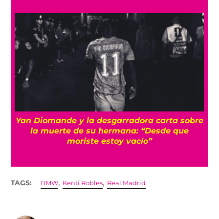
a
Yan Diomande y la desgarradora carta sobre
s
la muerte de su hermana: “Desde que
moriste estoy vacío”
,
,
TAGS:
BMW
Kenti Robles
Real Madrid