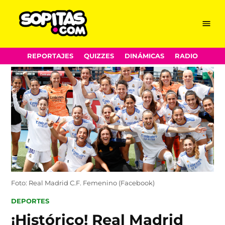
Menu
Sopitas.com
Skip
REPORTAJES
QUIZZES
DINÁMICAS
RADIO
to
content
Foto: Real Madrid C.F. Femenino (Facebook)
POSTED
DEPORTES
IN
¡Histórico! Real Madrid