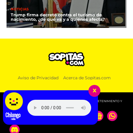
NOTICIAS
Trump firma decreto contra el turismo de
nacimiento, ¿de qué va y a quiénes afecta?
Aviso de Privacidad
Acerca de Sopitas.com
x
© 2026 SOPITAS.COM - MÚSICA, NOTICIAS, DEPORTES, ENTRETENIMIENTO Y
MÁS!.
Escucha Radio Chilango -