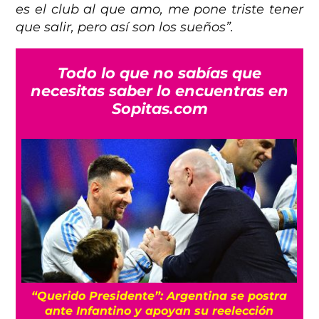
es el club al que amo, me pone triste tener
que salir, pero así son los sueños”.
Todo lo que no sabías que
necesitas saber lo encuentras en
Sopitas.com
entina se postra
Qué sorpresa: Federación Mexic
 su reelección
a Infantino y no reconocerá pro