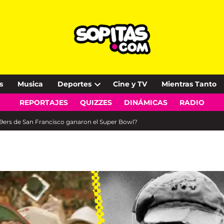
s
Musica
Deportes
Cine y TV
Mientras Tanto
Open
REPORTAJES
QUIZZES
DINÁMICAS
RADIO
dropdown
menu
9ers de San Francisco ganaron el Super Bowl?