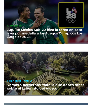
DEPORTES
Aquí sí: México Sub-20 hizo la tarea en casa
y va por medalla a los Juegos Olímpicos Los
Ángeles 2028
MIENTRAS TANTO
Vamos a perdernos: todo lo que debes saber
sobre el Laberinto del Ajusco