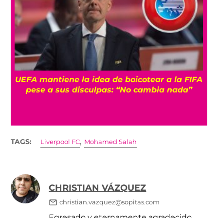
UEFA mantiene la idea de boicotear a la FIFA
s
pese a sus disculpas: “No cambia nada”
,
TAGS:
Liverpool FC
Mohamed Salah
CHRISTIAN VÁZQUEZ
christian.vazquez@sopitas.com
Egresado y eternamente agradecido