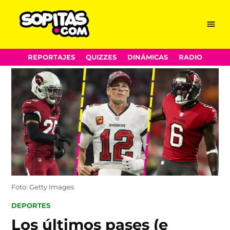
Menu
Sopitas.com
Skip
REPORTAJES
QUIZZES
DINÁMICAS
RADIO
to
content
Foto: Getty Images
POSTED
DEPORTES
IN
Los últimos pases (e