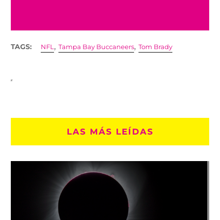
,
,
TAGS:
NFL
Tampa Bay Buccaneers
Tom Brady
LAS MÁS LEÍDAS