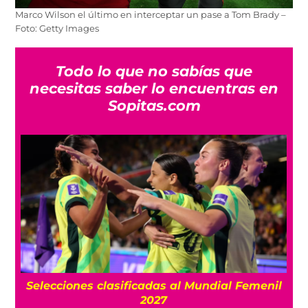
Marco Wilson el último en interceptar un pase a Tom Brady –
Foto: Getty Images
Todo lo que no sabías que
necesitas saber lo encuentras en
Sopitas.com
Selecciones clasificadas al Mundial Femenil
S
2027