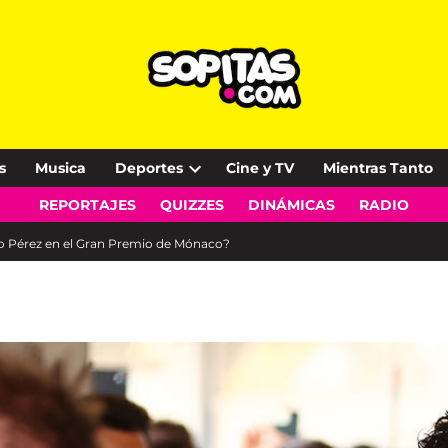
s
Musica
Deportes
Cine y TV
Mientras Tanto
Open
REPORTAJES
QUIZZES
DINÁMICAS
RADIO
dropdown
menu
o Pérez en el Gran Premio de Mónaco?