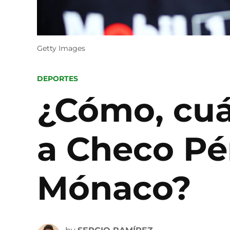
Getty Images
POSTED
DEPORTES
IN
¿Cómo, cuá
a Checo Pé
Mónaco?