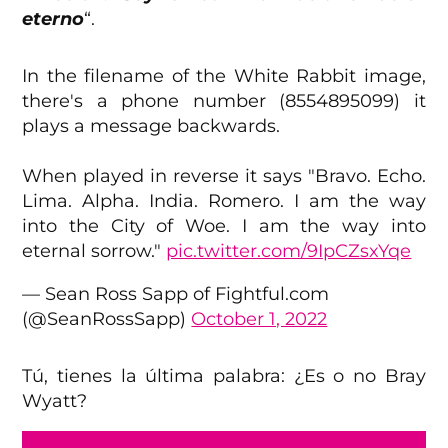
eterno
“.
In the filename of the White Rabbit image,
there's a phone number (8554895099) it
plays a message backwards.
When played in reverse it says "Bravo. Echo.
Lima. Alpha. India. Romero. I am the way
into the City of Woe. I am the way into
eternal sorrow."
pic.twitter.com/9IpCZsxYqe
— Sean Ross Sapp of Fightful.com
(@SeanRossSapp)
October 1, 2022
Tú, tienes la última palabra: ¿Es o no Bray
Wyatt?