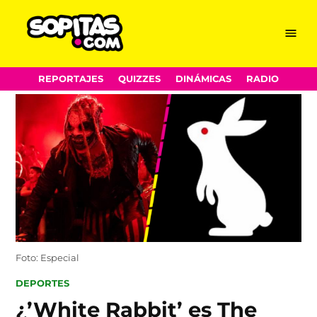
Menu
Sopitas.com
Skip
REPORTAJES
QUIZZES
DINÁMICAS
RADIO
to
content
Foto: Especial
POSTED
DEPORTES
IN
¿’White Rabbit’ es The