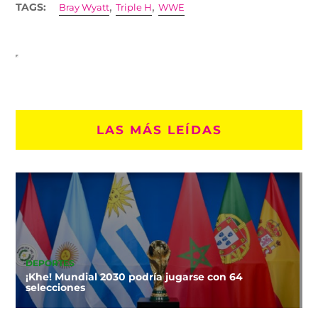
,
,
TAGS:
Bray Wyatt
Triple H
WWE
LAS MÁS LEÍDAS
DEPORTES
¡Khe! Mundial 2030 podría jugarse con 64
selecciones