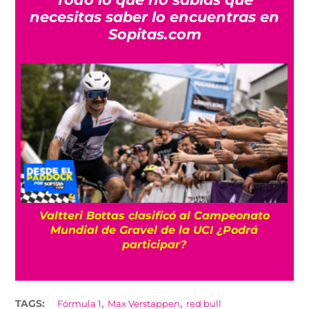
necesitas saber lo encuentras en
Sopitas.com
Valtteri Bottas clasificó al Campeonato
10
Mundial de Gravel de la UCI ¿Podrá
participar?
,
,
TAGS:
Fórmula 1
Max Verstappen
red bull