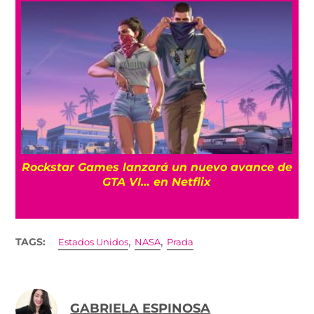
a
Rockstar Games lanzará un nuevo avance de
GTA VI… en Netflix
,
,
TAGS:
Estados Unidos
NASA
Prada
GABRIELA ESPINOSA