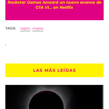
Rockstar Games lanzará un nuevo avance de
GTA VI… en Netflix
,
TAGS:
Japón
mapas
LAS MÁS LEÍDAS