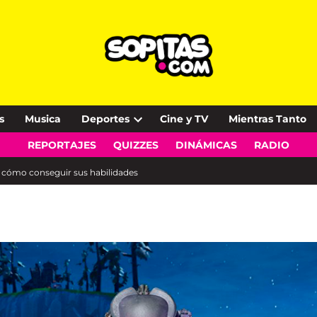
s
Musica
Deportes
Cine y TV
Mientras Tanto
Open
REPORTAJES
QUIZZES
DINÁMICAS
RADIO
dropdown
menu
s cómo conseguir sus habilidades