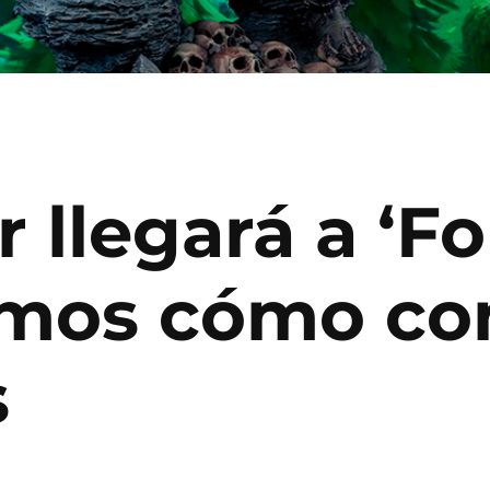
llegará a ‘For
imos cómo co
s