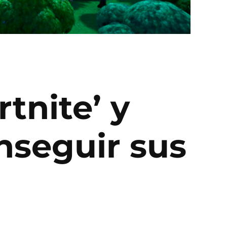
tnite’ y
nseguir sus