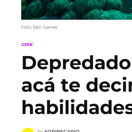
Foto: Epic Games
POSTED
GEEK
IN
Depredador 
acá te dec
habilidade
by
SOPIBECARIO