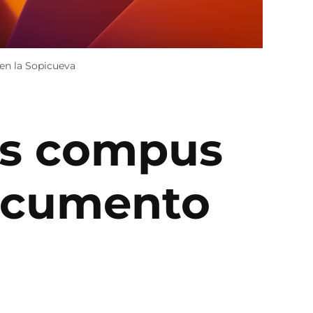
en la Sopicueva
as compus
documento