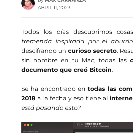
by
MAX CARRANZA
ABRIL 11, 2023
Todos los días descubrimos cos
tremenda inspirada por el aburri
descifrando un
curioso secreto
. Res
sin nombre en tu Mac, todas las
documento que creó Bitcoin
.
Se ha encontrado en
todas las co
2018
a la fecha y eso tiene al
intern
está pasando esto?