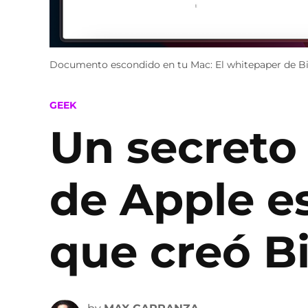
Documento escondido en tu Mac: El whitepaper de Bit
POSTED
GEEK
IN
Un secreto
de Apple e
que creó B