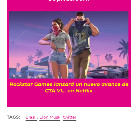
a
Rockstar Games lanzará un nuevo avance de
GTA VI… en Netflix
,
,
TAGS:
Brasil
Elon Musk
twitter