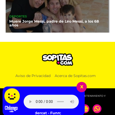
DEPORTES
Muere Jorge Messi, padre de Leo Messi, a los 68
años
Aviso de Privacidad
Acerca de Sopitas.com
x
© 2026 SOPITAS.COM - MÚSICA, NOTICIAS, DEPORTES, ENTRETENIMIENTO Y
MÁS!.
Thundercat - Funny Thing