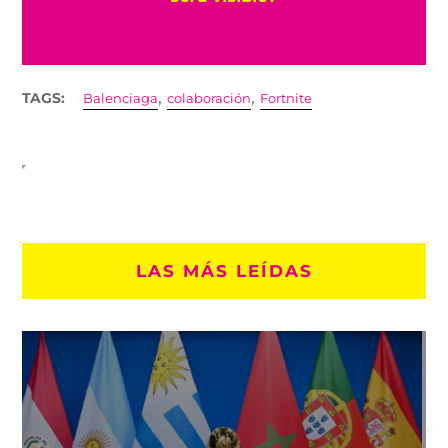
,
,
TAGS:
Balenciaga
colaboración
Fortnite
LAS MÁS LEÍDAS