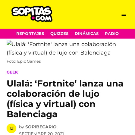
Menu
Sopitas.com
Skip
REPORTAJES
QUIZZES
DINÁMICAS
RADIO
to
content
Foto: Epic Games
POSTED
GEEK
IN
Ulalá: ‘Fortnite’ lanza una
colaboración de lujo
(física y virtual) con
Balenciaga
by
SOPIBECARIO
SEPTIEMBRE 20, 2021